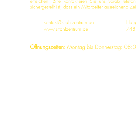
erreichen. Bitte kontaktieren Sie uns vorab tele
sichergestellt ist, dass ein Mitarbeiter ausreichend Ze
kontakt@strahlzentrum.de
Haup
www.strahlzentrum.de
748
Öffnungszeiten
: Montag bis Donnerstag: 08:0