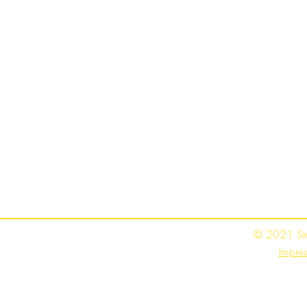
© 2021 St
Impre