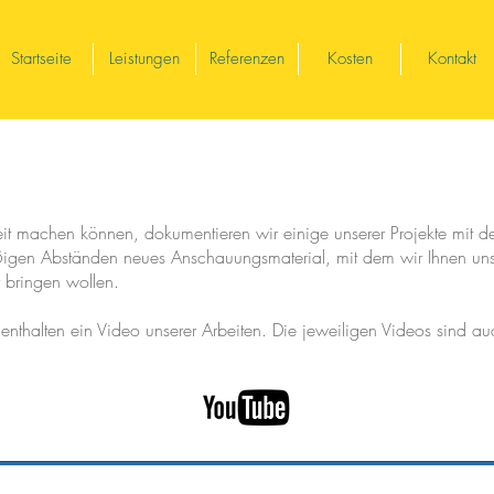
Startseite
Leistungen
Referenzen
Kosten
Kontakt
beit machen können, dokumentieren wir einige unserer Projekte mit 
ßigen Abständen neues Anschauungsmaterial, mit dem wir Ihnen uns
 bringen wollen.
 enthalten ein Video unserer Arbeiten. Die jeweiligen Videos sind 