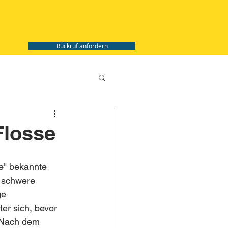
Rückruf anfordern
Flosse
se" bekannte 
 schwere 
ge 
er sich, bevor 
 Nach dem 