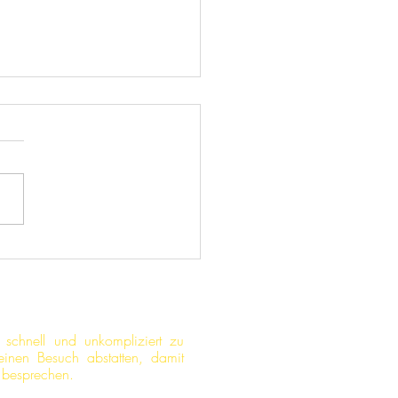
ekt Schwedenkäfer [v]
 schnell und unkompliziert zu
einen Besuch abstatten, damit
zu besprechen.