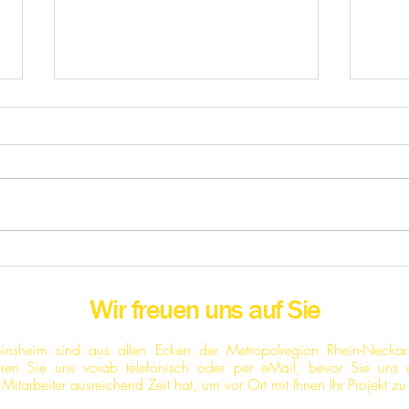
Proj
Projekt Mercedes-Benz 300
SL Roadster [v]
Wir freuen uns auf Sie
 Sinsheim sind aus allen Ecken der Metropolregion Rhein-Neckar
tieren Sie uns vorab telefonisch oder per eMail, bevor Sie uns 
in Mitarbeiter ausreichend Zeit hat, um vor Ort mit Ihnen Ihr Projekt 