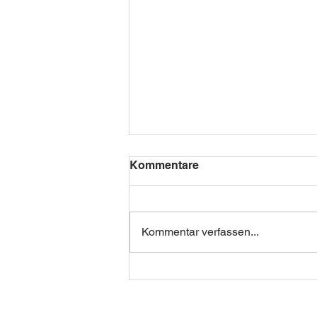
Kommentare
Kommentar verfassen...
Vor Ort: Classic Gala
Schwetzingen 2019 [v]