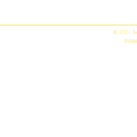
© 2021 St
Impre