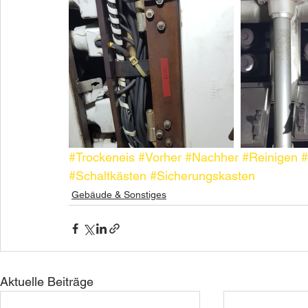
#Trockeneis
#Vorher
#Nachher
#Reinigen
#
#Schaltkästen
#Sicherungskasten
Gebäude & Sonstiges
Aktuelle Beiträge