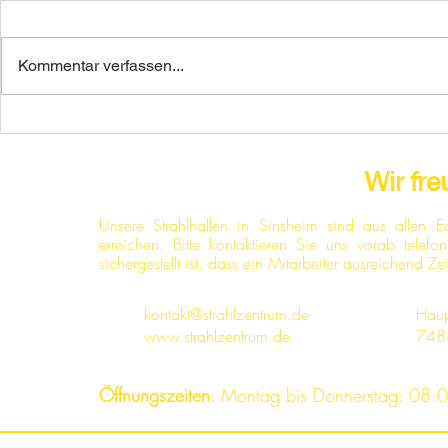
Kellerwänd
Kommentar verfassen...
Brandschaden
Hochspannungsnetz
Wir fre
Unsere Strahlhallen in Sinsheim sind aus allen 
erreichen. Bitte kontaktieren Sie uns vorab tele
sichergestellt ist, dass ein Mitarbeiter ausreichend Ze
kontakt@strahlzentrum.de
Haup
www.strahlzentrum.de
748
Öffnungszeiten
: Montag bis Donnerstag: 08:0