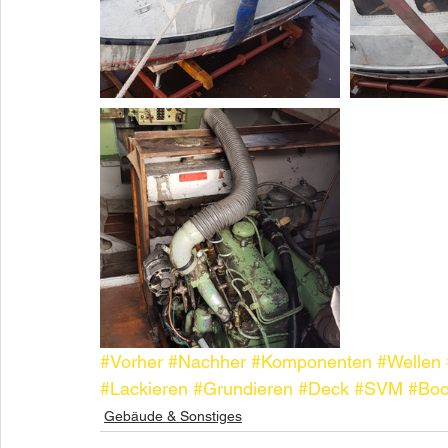
#Vorher
#Nachher
#Komponenten
#Wellen
#Lackieren
#Grundieren
#Deck
#SVM
#Boo
Gebäude & Sonstiges