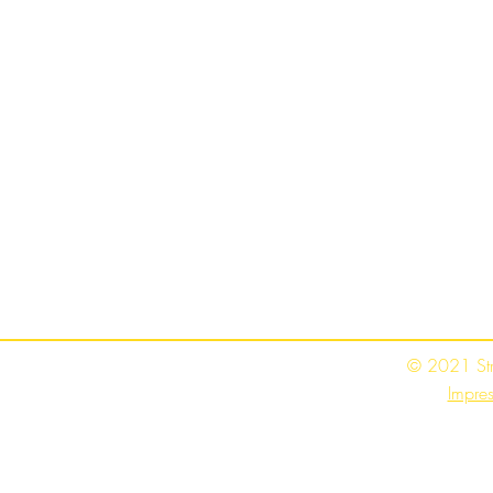
© 2021 St
Impre