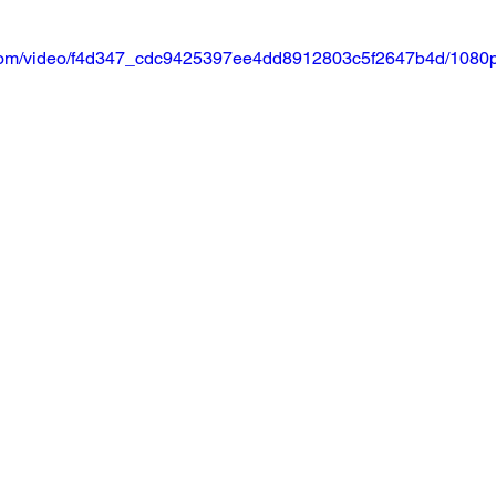
ic.com/video/f4d347_cdc9425397ee4dd8912803c5f2647b4d/1080p