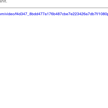
hlt.
ic.com/video/f4d347_8bdd477a176b487cbe7e223426a7db7f/1080p